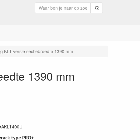
Zoeken
ing KLT-versie sectiebreedte 1390 mm
breedte 1390 mm
AAKLT400U
wrack type PRO+