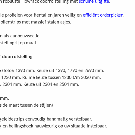
n robuuste Flowrack doorrolstelling met
schuine uitgifte
.
e profielen voor tientallen jaren veilig en
efficiënt orderpicken
.
llenstrips met massief stalen asjes.
en als aanbouwsectie.
tellingrij op maat.
 doorrolstelling
e (foto): 1390 mm. Keuze uit 1390, 1790 en 2690 mm.
o): 1230 mm. Ruime keuze tussen 1230 t/m 3030 mm.
o): 2304 mm. Keuze uit 2304 en 2504 mm.
0 mm.
is de maat
tussen
de stijlen)
 geleidestrips eenvoudig handmatig verstelbaar.
 en hellingshoek nauwkeurig op uw situatie instelbaar.