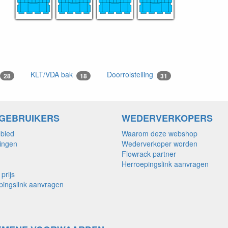
KLT/VDA bak
Doorrolstelling
28
18
31
DGEBRUIKERS
WEDERVERKOPERS
ebied
Waarom deze webshop
ingen
Wederverkoper worden
Flowrack partner
Herroepingslink aanvragen
prijs
pingslink aanvragen