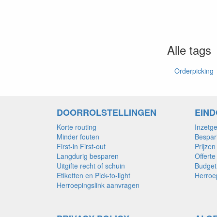
Alle tags
Orderpicking
DOORROLSTELLINGEN
EIN
Korte routing
Inzetg
Minder fouten
Bespar
First-in First-out
Prijzen
Langdurig besparen
Offerte
Uitgifte recht of schuin
Budget 
Etiketten en Pick-to-light
Herroe
Herroepingslink aanvragen