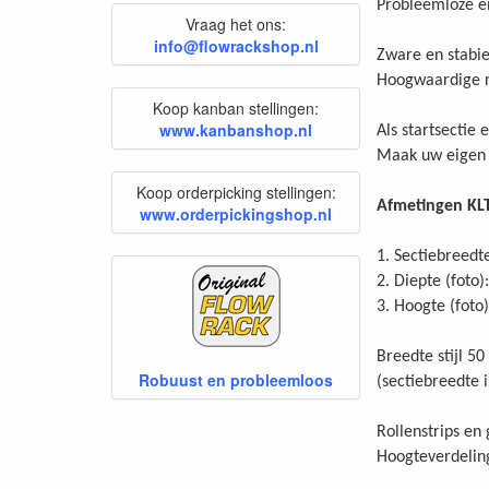
Probleemloze e
Vraag het ons:
info@flowrackshop.nl
Zware en stabiel
Hoogwaardige ro
Koop kanban stellingen:
www.kanbanshop.nl
Als startsectie 
Maak uw eigen s
Koop orderpicking stellingen:
Afmetingen KLT
www.orderpickingshop.nl
1. Sectiebreedt
2. Diepte (fot
3. Hoogte (fot
Breedte stijl 5
Robuust en probleemloos
(sectiebreedte 
Rollenstrips en
Hoogteverdeling