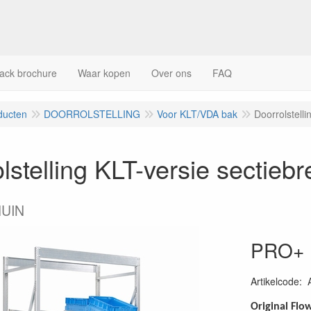
ack brochure
Waar kopen
Over ons
FAQ
ducten
DOORROLSTELLING
Voor KLT/VDA bak
Doorrolstell
lstelling KLT-versie sectie
HUIN
PRO+
Artikelcode
:
Original Flo