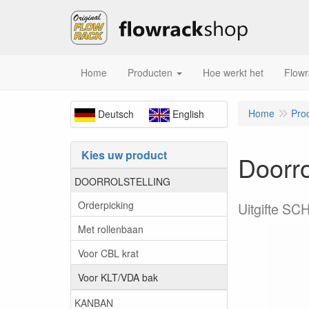
Home
Producten
Hoe werkt het
Flowr
Home
Pro
Deutsch
English
Kies uw product
Doorro
DOORROLSTELLING
Orderpicking
Uitgifte SC
Met rollenbaan
Voor CBL krat
Voor KLT/VDA bak
KANBAN