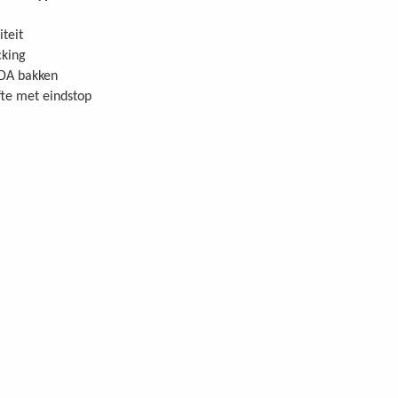
teit
cking
DA bakken
fte met eindstop