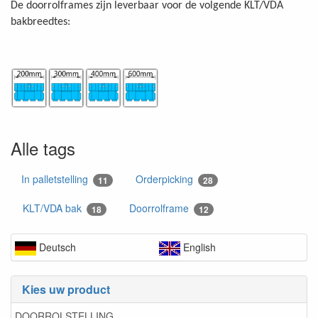
De doorrolframes zijn leverbaar voor de volgende KLT/VDA
bakbreedtes:
Alle tags
In palletstelling
Orderpicking
11
28
KLT/VDA bak
Doorrolframe
18
12
Deutsch
English
Kies uw product
DOORROLSTELLING