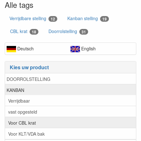
Alle tags
Verrijdbare stelling
Kanban stelling
12
19
CBL krat
Doorrolstelling
18
31
Deutsch
English
Kies uw product
DOORROLSTELLING
KANBAN
Verrijdbaar
vast opgesteld
Voor CBL krat
Voor KLT/VDA bak